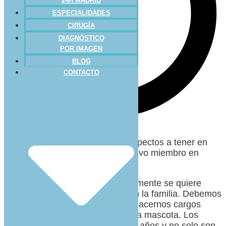
24H MADRID
ESPECIALIDADES
CIRUGÍA
DIAGNÓSTICO
POR IMAGEN
BLOG
CONTACTO
En este post analizaremos los aspectos a tener en
cuenta antes de introducir un nuevo miembro en
nuestra familia.
Hay que asegurarse de realmente se quiere
recibir un nuevo miembro en la familia. Debemos
estar seguros si queremos hacernos cargos
durante muchos años de una mascota. Los
animales duran muchísimos años y no solo son