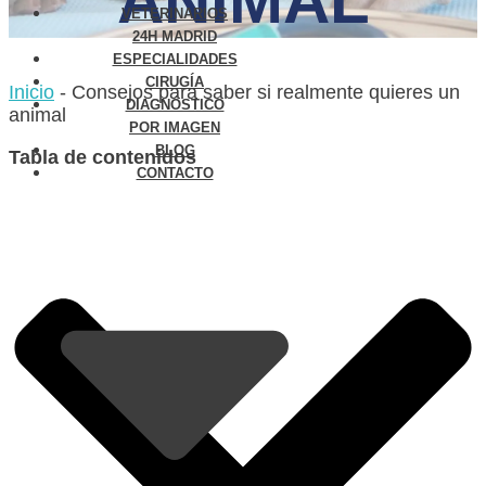
ANIMAL
VETERINARIOS
24H MADRID
ESPECIALIDADES
CIRUGÍA
Inicio
-
Consejos para saber si realmente quieres un
DIAGNÓSTICO
animal
POR IMAGEN
BLOG
Tabla de contenidos
CONTACTO