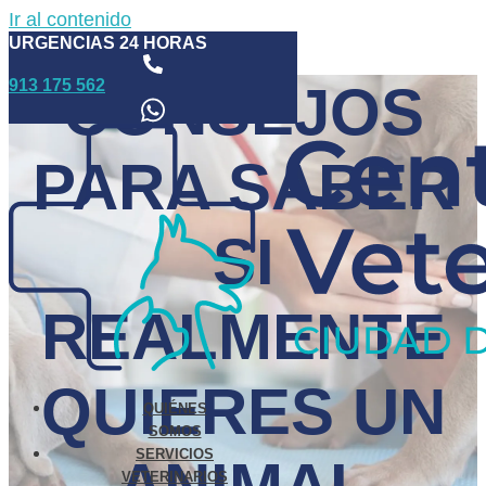
Ir al contenido
URGENCIAS 24 HORAS
913 175 562
CONSEJOS
PARA SABER
SI
REALMENTE
QUIERES UN
QUIÉNES
SOMOS
SERVICIOS
VETERINARIOS