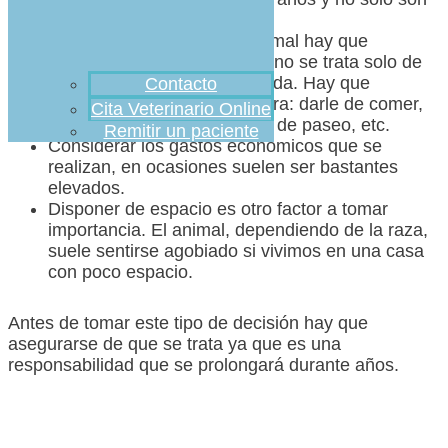
para unos meses.
Para los cuidados de un animal hay que
disponen de mucho tiempo, no se trata solo de
ponerles un cuenco de comida. Hay que
Contacto
dedicarles mucho tiempo para: darle de comer,
Cita Veterinario Online
asearlos, educarlas, sacarla de paseo, etc.
Remitir un paciente
Considerar los gastos económicos que se
realizan, en ocasiones suelen ser bastantes
elevados.
Disponer de espacio es otro factor a tomar
importancia. El animal, dependiendo de la raza,
suele sentirse agobiado si vivimos en una casa
con poco espacio.
Antes de tomar este tipo de decisión hay que
asegurarse de que se trata ya que es una
responsabilidad que se prolongará durante años.