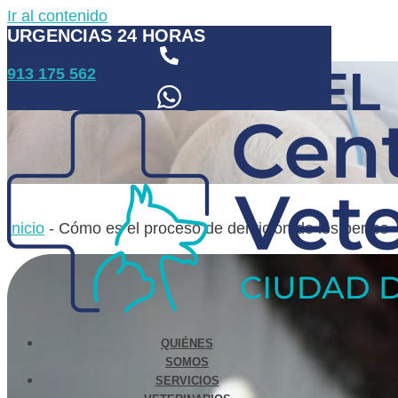
Ir al contenido
URGENCIAS 24 HORAS
CÓMO ES EL
913 175 562
Inicio
-
Cómo es el proceso de dentición de los perros
QUIÉNES
SOMOS
SERVICIOS