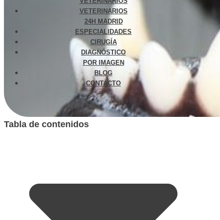
VETERINARIOS
VETERINARIOS
24H MADRID
ESPECIALIDADES
CIRUGÍA
DIAGNÓSTICO
POR IMAGEN
BLOG
CONTACTO
Tabla de contenidos