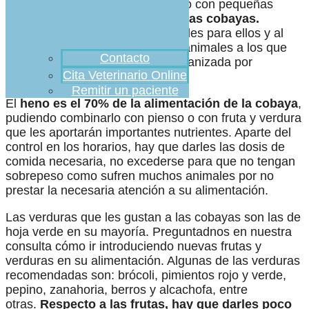
y agua a su disposición, así como con pequeñas
raciones de fruta y verdura,
son las cobayas.
También existen piensos especiales para ellos y al
igual que sus dueños, son unos animales a los que
Contacto
les gusta que su comida esté organizada por
Cita Veterinario Online
horarios.
Remitir un paciente
El
heno es el 70% de la alimentación de la cobaya
,
pudiendo combinarlo con pienso o con fruta y verdura
que les aportarán importantes nutrientes. Aparte del
control en los horarios, hay que darles las dosis de
comida necesaria, no excederse para que no tengan
sobrepeso como sufren muchos animales por no
prestar la necesaria atención a su alimentación.
Las verduras que les gustan a las cobayas son las de
hoja verde en su mayoría. Preguntadnos en nuestra
consulta cómo ir introduciendo nuevas frutas y
verduras en su alimentación. Algunas de las verduras
recomendadas son: brócoli, pimientos rojo y verde,
pepino, zanahoria, berros y alcachofa, entre
otras.
Respecto a las frutas, hay que darles poco