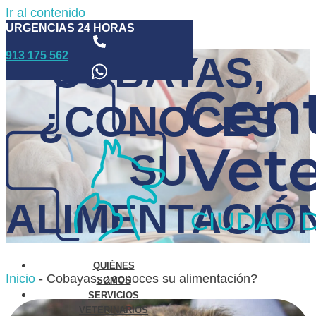
Ir al contenido
URGENCIAS 24 HORAS
913 175 562
COBAYAS,
¿CONOCES
SU
ALIMENTACIÓ
QUIÉNES
Inicio
-
Cobayas, ¿conoces su alimentación?
SOMOS
SERVICIOS
VETERINARIOS