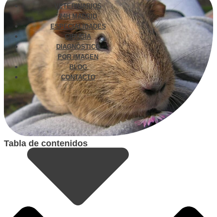
VETERINARIOS
24H MADRID
ESPECIALIDADES
CIRUGÍA
DIAGNÓSTICO
POR IMAGEN
BLOG
CONTACTO
Tabla de contenidos