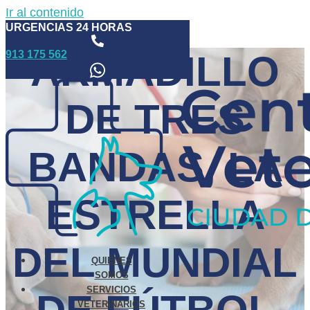
Ir al contenido
URGENCIAS 24 HORAS
913 175 562
ARMADILLO
DE TRES
BANDAS, LA
ESTRELLA
DEL MUNDIAL
QUIÉNES
SOMOS
SERVICIOS
VETERINARIOS