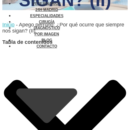
SIGAN? (II)
VETERINARIOS
24H MADRID
ESPECIALIDADES
CIRUGÍA
Inicio
-
Apego perruno: ¿Por qué ocurre que siempre
DIAGNÓSTICO
nos sigan? (II)
POR IMAGEN
BLOG
Tabla de contenidos
CONTACTO