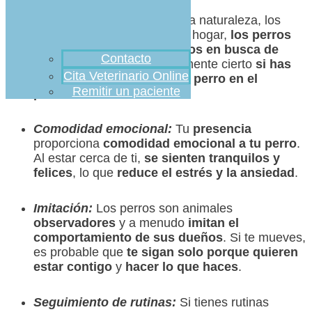
Búsqueda de comida:
En la naturaleza, los
lobos cazan en grupo. En el hogar,
los perros
pueden seguir a sus dueños en busca de
Contacto
alimento
. Esto es especialmente cierto
si has
Cita Veterinario Online
compartido comida con tu perro en el
Remitir un paciente
pasado.
Comodidad emocional:
Tu
presencia
proporciona
comodidad emocional a tu perro
.
Al estar cerca de ti,
se sienten tranquilos y
felices
, lo que
reduce el estrés y la ansiedad
.
Imitación:
Los perros son animales
observadores
y a menudo
imitan el
comportamiento de sus dueños
. Si te mueves,
es probable que
te sigan solo porque quieren
estar contigo
y
hacer lo que haces
.
Seguimiento de rutinas:
Si tienes rutinas