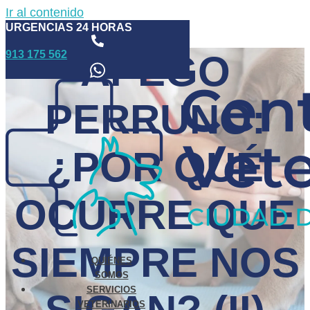
Ir al contenido
URGENCIAS 24 HORAS
913 175 562
APEGO
PERRUNO:
¿POR QUÉ
OCURRE QUE
SIEMPRE NOS
QUIÉNES
SOMOS
SERVICIOS
VETERINARIOS