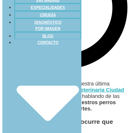
24H MADRID
ESPECIALIDADES
CIRUGÍA
DIAGNÓSTICO
POR IMAGEN
BLOG
CONTACTO
Tal y como os comentamos en nuestra última
publicación, hoy desde
Clínica Veterinaria Ciudad
de los Ángeles
, os continuamos hablando de las
posibles
razones por las que nuestros perros
siempre nos siguen a todas partes.
Apego perruno: ¿Por qué ocurre que
siempre nos sigan? (II)