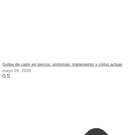
Golpe de calor en perros: síntomas, tratamiento y cómo actuar
mayo 29, 2026